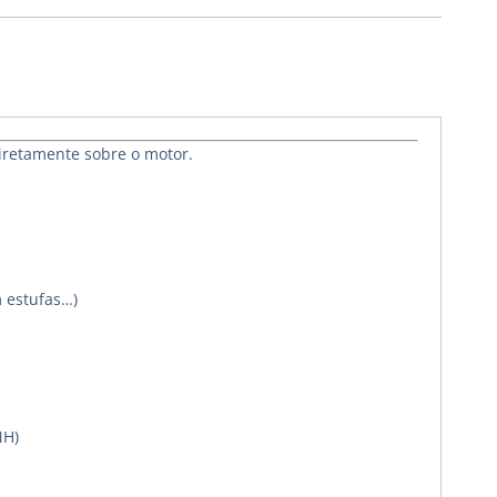
iretamente sobre o motor.
m estufas…)
NH)