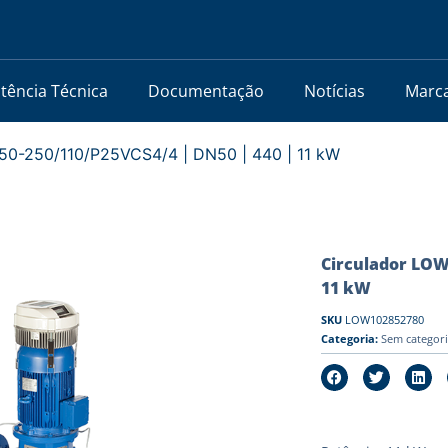
stência Técnica
Documentação
Notícias
Marc
0-250/110/P25VCS4/4 | DN50 | 440 | 11 kW
Circulador LOW
11 kW
SKU
LOW102852780
Categoria:
Sem categor