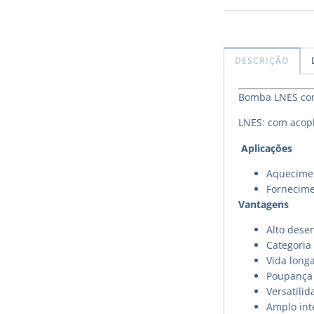
DESCRIÇÃO
Bomba LNES com 
LNES: com acopl
Aplicações
Aquecimen
Fornecime
Vantagens
Alto des
Categoria 
Vida long
Poupança 
Versatilid
Amplo int