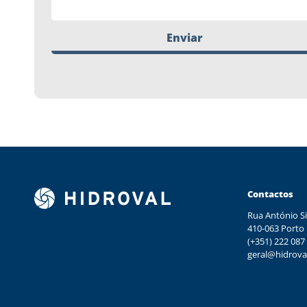
Enviar
Contactos
Rua António Si
410-063 Porto
(+351) 222 087
geral@hidrova