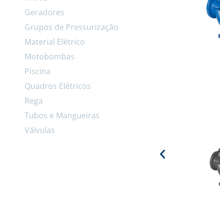
Geradores
Grupos de Pressurização
Material Elétrico
Motobombas
Piscina
Quadros Elétricos
Rega
Tubos e Mangueiras
Válvulas