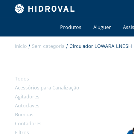
Produtos
Aluguer
Assi
Início
/
Sem categoria
/ Circulador LOWARA LNESH 5
Todos
Acessórios para Canalização
Agitadores
Autoclaves
Bombas
Contadores
Filtros