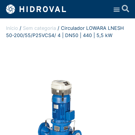
Assistência Técnica
Início
/
Sem categoria
/ Circulador LOWARA LNESH
50-200/55/P25VCS4/ 4 | DN50 | 440 | 5,5 kW