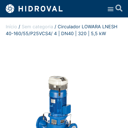
Assistência Técnica
Início
/
Sem categoria
/ Circulador LOWARA LNESH
40-160/55/P25VCS4/ 4 | DN40 | 320 | 5,5 kW