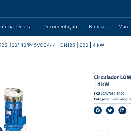
stência Técnica
Documentação
Notícias
Marc
25-160/ 40/P45VCC4/ 4 | DN125 | 620 | 4 kW
Circulador LOW
| 4 kW
SKU
LOW703915120
Categoria:
Sem categor