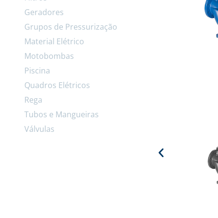
Geradores
Grupos de Pressurização
Material Elétrico
Motobombas
Piscina
Quadros Elétricos
Rega
Tubos e Mangueiras
Válvulas