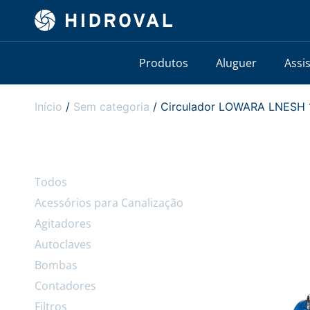
Produtos
Aluguer
Assi
Início
/
Sem categoria
/ Circulador LOWARA LNESH 1
Todos
Acessórios para Canalização
Agitadores
Autoclaves
Bombas
Contadores
Filtros