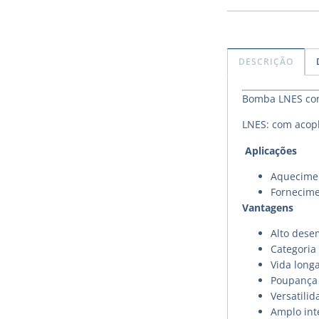
DESCRIÇÃO
Bomba LNES com 
LNES: com acopl
Aplicações
Aquecimen
Fornecime
Vantagens
Alto des
Categoria 
Vida long
Poupança 
Versatilid
Amplo int