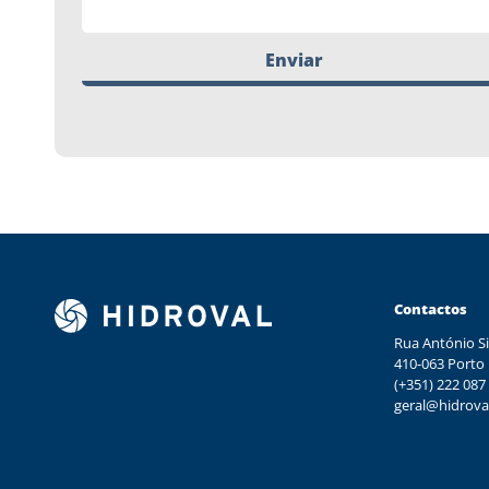
Enviar
Contactos
Rua António Si
410-063 Porto
(+351) 222 087
geral@hidrova