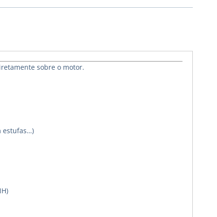
iretamente sobre o motor.
m estufas…)
NH)