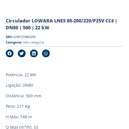
Circulador LOWARA LNES 80-200/220/P25V CC4 |
DN80 | 500 | 22 kW
SKU
LOW101883290
Categoria:
Sem categoria
Potência: 22 kW
Ligação: DN80
Distância: 500 mm
Peso: 211 Kg
H Máx: 148 m
Q Máx [m³/h]: 55