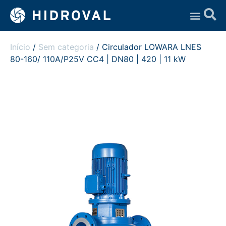
Assistência Técnica
Início
/
Sem categoria
/ Circulador LOWARA LNES
80-160/ 110A/P25V CC4 | DN80 | 420 | 11 kW