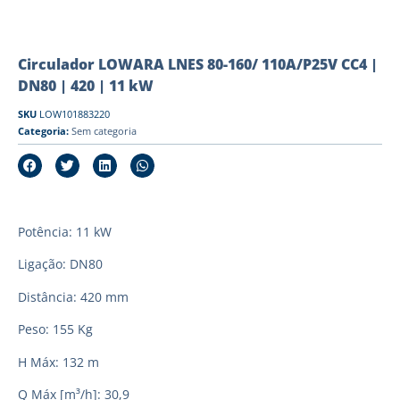
Circulador LOWARA LNES 80-160/ 110A/P25V CC4 |
DN80 | 420 | 11 kW
SKU
LOW101883220
Categoria:
Sem categoria
Potência: 11 kW
Ligação: DN80
Distância: 420 mm
Peso: 155 Kg
H Máx: 132 m
Q Máx [m³/h]: 30,9