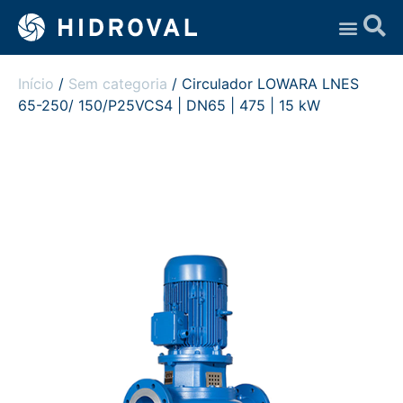
Assistência Técnica
Início
/
Sem categoria
/ Circulador LOWARA LNES
65-250/ 150/P25VCS4 | DN65 | 475 | 15 kW