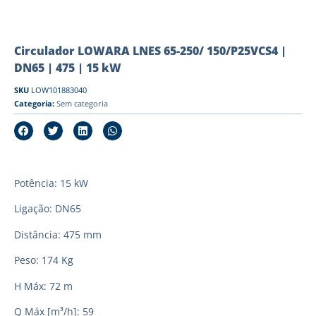
Circulador LOWARA LNES 65-250/ 150/P25VCS4 |
DN65 | 475 | 15 kW
SKU
LOW101883040
Categoria:
Sem categoria
Potência: 15 kW
Ligação: DN65
Distância: 475 mm
Peso: 174 Kg
H Máx: 72 m
Q Máx [m³/h]: 59