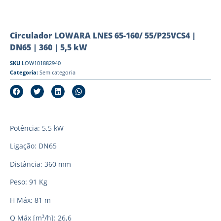
Circulador LOWARA LNES 65-160/ 55/P25VCS4 |
DN65 | 360 | 5,5 kW
SKU
LOW101882940
Categoria:
Sem categoria
Potência: 5,5 kW
Ligação: DN65
Distância: 360 mm
Peso: 91 Kg
H Máx: 81 m
Q Máx [m³/h]: 26,6