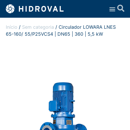
Assistência Técnica
Início
/
Sem categoria
/ Circulador LOWARA LNES
65-160/ 55/P25VCS4 | DN65 | 360 | 5,5 kW