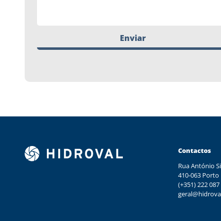
Enviar
Contactos
Rua António Si
410-063 Porto
(+351) 222 087
geral@hidrova