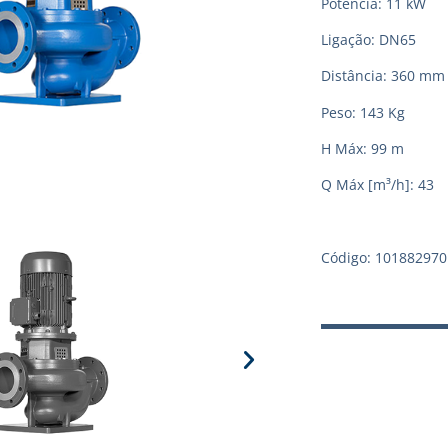
Potência: 11 kW
Ligação: DN65
Distância: 360 mm
Peso: 143 Kg
H Máx: 99 m
Q Máx [m³/h]: 43
Código: 101882970