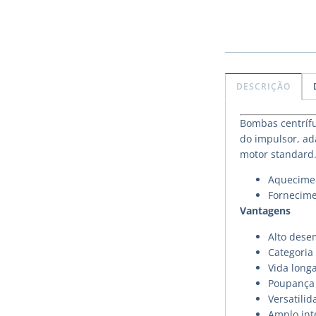
DESCRIÇÃO
Bombas centrífu
do impulsor, ad
motor standard
Aquecimen
Fornecime
Vantagens
Alto des
Categoria 
Vida long
Poupança 
Versatilid
Amplo int