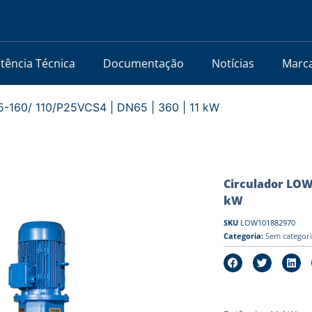
stência Técnica
Documentação
Notícias
Marc
-160/ 110/P25VCS4 | DN65 | 360 | 11 kW
Circulador LOW
kW
SKU
LOW101882970
Categoria:
Sem categor