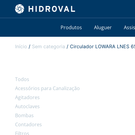
Produtos
Aluguer
Assi
Início
/
Sem categoria
/ Circulador LOWARA LNES 65
Todos
Acessórios para Canalização
Agitadores
Autoclaves
Bombas
Contadores
Filtros