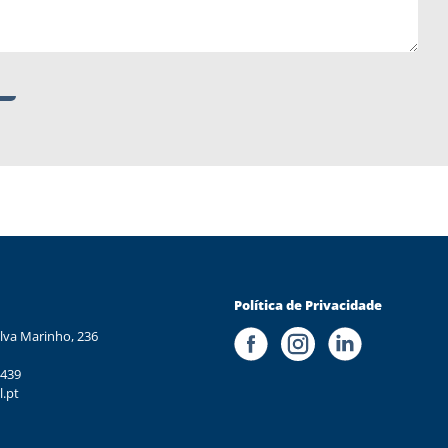
Política de Privacidade
lva Marinho, 236
 439
l.pt