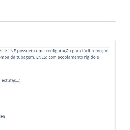
 As e-LNE possuem uma configuração para fácil remoção
 bomba da tubagem. LNES: com acoplamento rígido e
m estufas…)
NH)