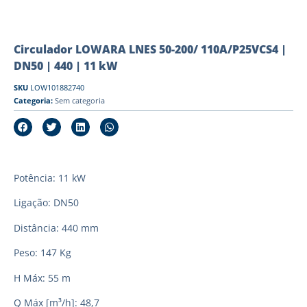
Circulador LOWARA LNES 50-200/ 110A/P25VCS4 |
DN50 | 440 | 11 kW
SKU
LOW101882740
Categoria:
Sem categoria
Potência: 11 kW
Ligação: DN50
Distância: 440 mm
Peso: 147 Kg
H Máx: 55 m
Q Máx [m³/h]: 48,7