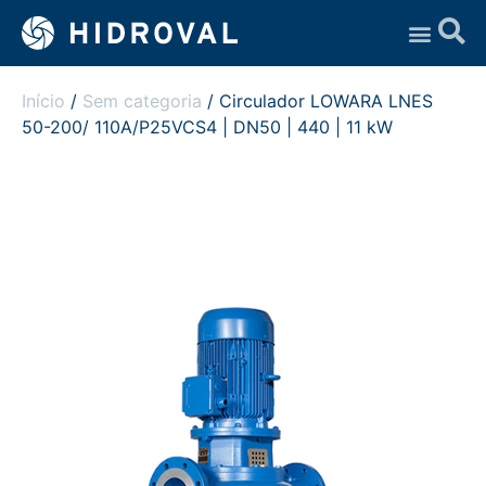
Assistência Técnica
Início
/
Sem categoria
/ Circulador LOWARA LNES
50-200/ 110A/P25VCS4 | DN50 | 440 | 11 kW