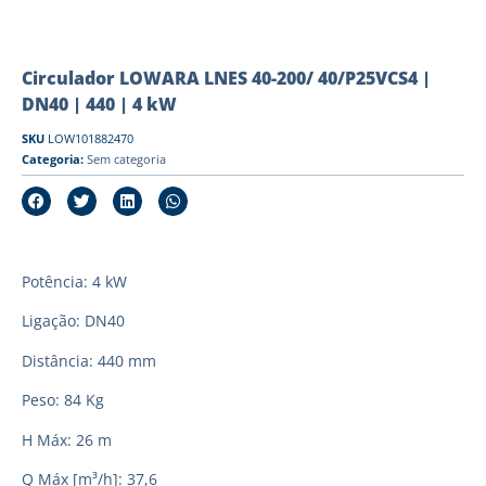
Circulador LOWARA LNES 40-200/ 40/P25VCS4 |
DN40 | 440 | 4 kW
SKU
LOW101882470
Categoria:
Sem categoria
Potência: 4 kW
Ligação: DN40
Distância: 440 mm
Peso: 84 Kg
H Máx: 26 m
Q Máx [m³/h]: 37,6