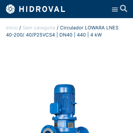
Assistência Técnica
Início
/
Sem categoria
/ Circulador LOWARA LNES
40-200/ 40/P25VCS4 | DN40 | 440 | 4 kW