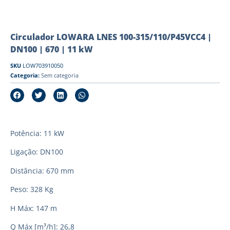
Circulador LOWARA LNES 100-315/110/P45VCC4 |
DN100 | 670 | 11 kW
SKU
LOW703910050
Categoria:
Sem categoria
Potência: 11 kW
Ligação: DN100
Distância: 670 mm
Peso: 328 Kg
H Máx: 147 m
Q Máx [m³/h]: 26,8