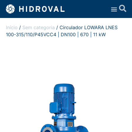
Assistência Técnica
Início
/
Sem categoria
/ Circulador LOWARA LNES
100-315/110/P45VCC4 | DN100 | 670 | 11 kW