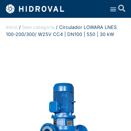
Assistência Técnica
Início
/
Sem categoria
/ Circulador LOWARA LNES
100-200/300/ W25V CC4 | DN100 | 550 | 30 kW