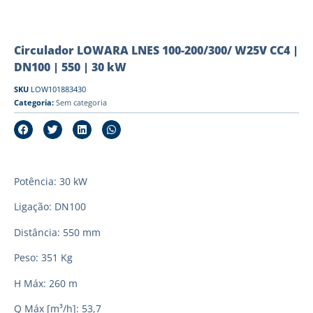
Circulador LOWARA LNES 100-200/300/ W25V CC4 |
DN100 | 550 | 30 kW
SKU
LOW101883430
Categoria:
Sem categoria
Potência: 30 kW
Ligação: DN100
Distância: 550 mm
Peso: 351 Kg
H Máx: 260 m
Q Máx [m³/h]: 53,7