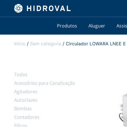
Produtos
Aluguer
Assi
Início
/
Sem categoria
/ Circulador LOWARA LNEE E 
Todos
Acessórios para Canalização
Agitadores
Autoclaves
Bombas
Contadores
Filtros