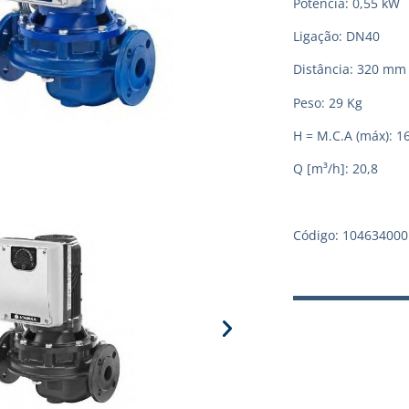
Potência: 0,55 kW
Ligação: DN40
Distância: 320 mm
Peso: 29 Kg
H = M.C.A (máx): 1
Q [m³/h]: 20,8
Código: 104634000