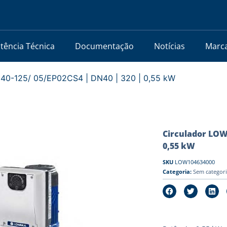
stência Técnica
Documentação
Notícias
Marc
40-125/ 05/EP02CS4 | DN40 | 320 | 0,55 kW
Circulador LOWA
0,55 kW
SKU
LOW104634000
Categoria:
Sem categor