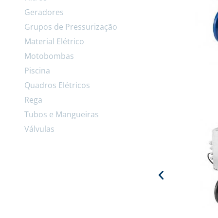
Geradores
Grupos de Pressurização
Material Elétrico
Motobombas
Piscina
Quadros Elétricos
Rega
Tubos e Mangueiras
Válvulas