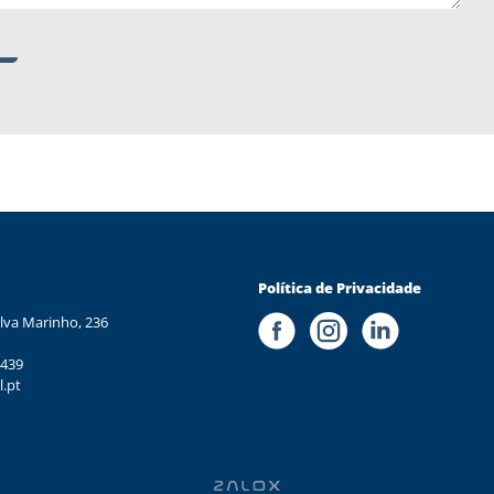
Política de Privacidade
lva Marinho, 236
 439
l.pt