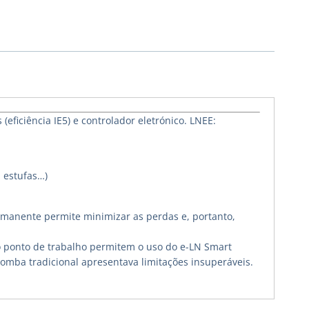
iciência IE5) e controlador eletrónico. LNEE:
 estufas…)
ermanente permite minimizar as perdas e, portanto,
 o ponto de trabalho permitem o uso do e-LN Smart
mba tradicional apresentava limitações insuperáveis.