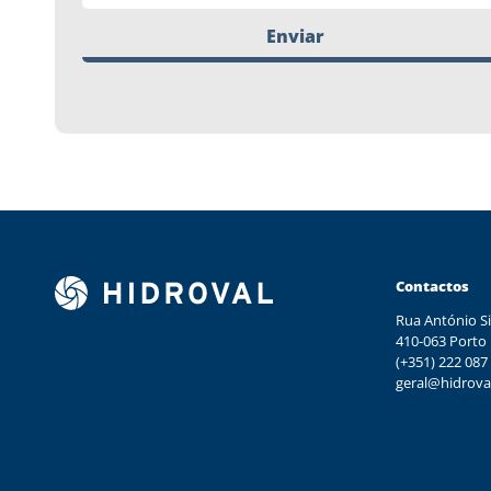
Enviar
Contactos
Rua António Si
410-063 Porto
(+351) 222 087
geral@hidrova