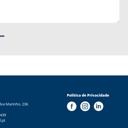
Política de Privacidade
lva Marinho, 236
 439
l.pt