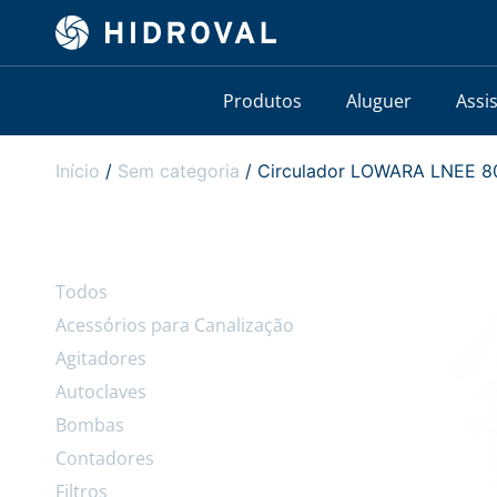
Produtos
Aluguer
Assi
Início
/
Sem categoria
/ Circulador LOWARA LNEE 80
Todos
Acessórios para Canalização
Agitadores
Autoclaves
Bombas
Contadores
Filtros