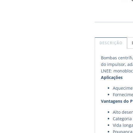
DESCRIÇÃO
Bombas centrífu
do impulsor, ad
LNEE: monobloco
Aplicações
Aquecimen
Fornecime
Vantagens do 
Alto des
Categoria 
Vida long
Poupança 