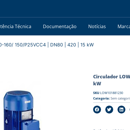
stência Técnica
Documentação
Notícias
Marc
-160/ 150/P25VCC4 | DN80 | 420 | 15 kW
Circulador LOW
kW
SKU
LOW101881230
Categoria:
Sem categor