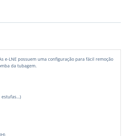
 As e-LNE possuem uma configuração para fácil remoção
 bomba da tubagem.
 estufas…)
NH)