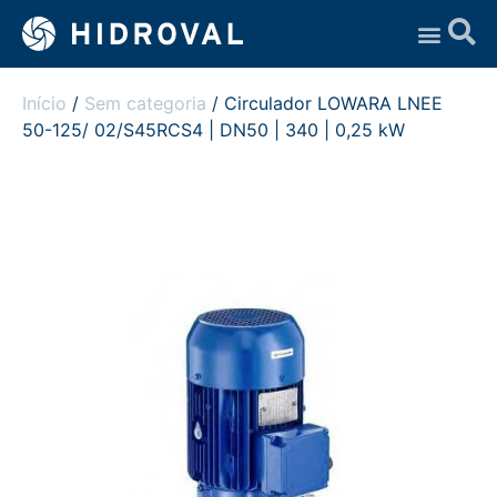
Assistência Técnica
Início
/
Sem categoria
/ Circulador LOWARA LNEE
50-125/ 02/S45RCS4 | DN50 | 340 | 0,25 kW