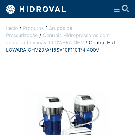
Assistência Técnica
Início
/
Produtos
/
Grupos de
Pressurização
/
Centrais Hidropressoras com
velocidade variável LOWARA GHV
/ Central Hid.
LOWARA GHV20/A/15SV10F110T/4 400V