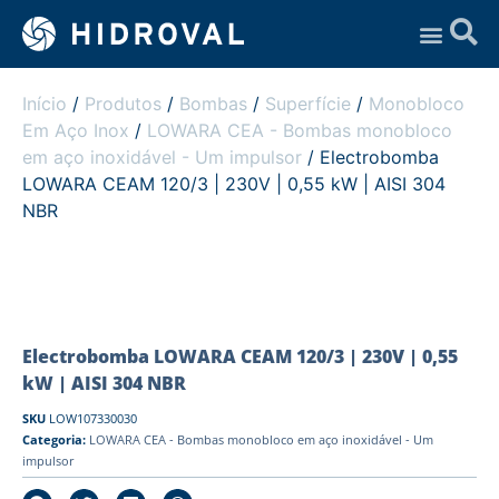
Assistência Técnica
Início
/
Produtos
/
Bombas
/
Superfície
/
Monobloco
Em Aço Inox
/
LOWARA CEA - Bombas monobloco
em aço inoxidável - Um impulsor
/ Electrobomba
LOWARA CEAM 120/3 | 230V | 0,55 kW | AISI 304
NBR
Electrobomba LOWARA CEAM 120/3 | 230V | 0,55
kW | AISI 304 NBR
SKU
LOW107330030
Categoria:
LOWARA CEA - Bombas monobloco em aço inoxidável - Um
impulsor