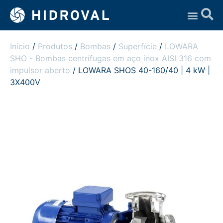
Assistência Técnica
Início
/
Produtos
/
Bombas
/
Superfície
/
LOWARA
SHO - Bombas centrífugas em aço inox AISI 316 com
impulsor aberto
/ LOWARA SHOS 40-160/40 | 4 kW |
3X400V