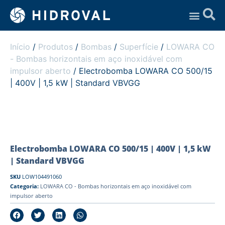
Assistência Técnica
Início
/
Produtos
/
Bombas
/
Superfície
/
LOWARA CO
- Bombas horizontais em aço inoxidável com
impulsor aberto
/ Electrobomba LOWARA CO 500/15
| 400V | 1,5 kW | Standard VBVGG
Electrobomba LOWARA CO 500/15 | 400V | 1,5 kW
| Standard VBVGG
SKU
LOW104491060
Categoria:
LOWARA CO - Bombas horizontais em aço inoxidável com
impulsor aberto