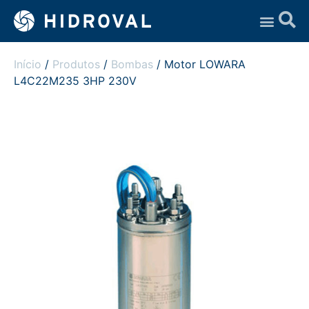
Assistência Técnica
Início
/
Produtos
/
Bombas
/ Motor LOWARA
L4C22M235 3HP 230V