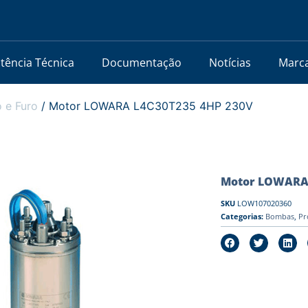
stência Técnica
Documentação
Notícias
Marc
 e Furo
/ Motor LOWARA L4C30T235 4HP 230V
Motor LOWARA 
SKU
LOW107020360
Categorias:
Bombas
,
Pr