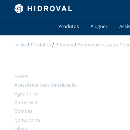
Produtos
Aluguer
Assi
Início
/
Produtos
/
Bombas
/
Submersíveis para Poço
Todos
Acessórios para Canalização
Agitadores
Autoclaves
Bombas
Contadores
Filtros