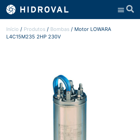
Assistência Técnica
Início
/
Produtos
/
Bombas
/ Motor LOWARA
L4C15M235 2HP 230V