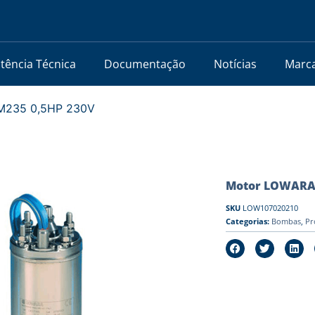
stência Técnica
Documentação
Notícias
Marc
M235 0,5HP 230V
Motor LOWARA 
SKU
LOW107020210
Categorias:
Bombas
,
Pr