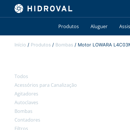
Produtos
Aluguer
Assi
Início
/
Produtos
/
Bombas
/ Motor LOWARA L4C03
Todos
Acessórios para Canalização
Agitadores
Autoclaves
Bombas
Contadores
Filtros