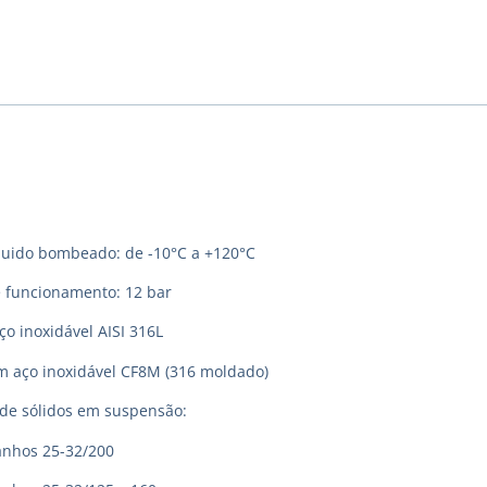
quido bombeado: de -10°C a +120°C
 funcionamento: 12 bar
o inoxidável AISI 316L
m aço inoxidável CF8M (316 moldado)
e sólidos em suspensão:
hos 25-32/200