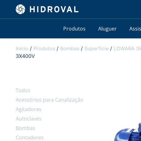
Produtos
Aluguer
Assi
Início
/
Produtos
/
Bombas
/
Superfície
/
LOWARA SHO
3X400V
Todos
Acessórios para Canalização
Agitadores
Autoclaves
Bombas
Contadores