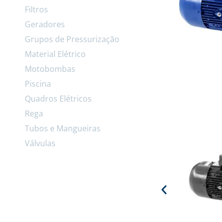
Filtros
Geradores
Grupos de Pressurização
Material Elétrico
Motobombas
Piscina
Quadros Elétricos
Rega
Tubos e Mangueiras
Válvulas