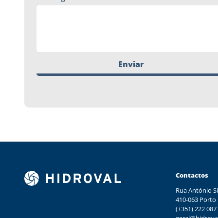
Enviar
Contactos
Rua António Si
410-063 Porto
(+351) 222 087