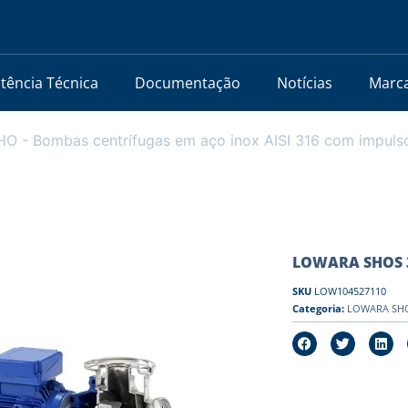
stência Técnica
Documentação
Notícias
Marc
 - Bombas centrífugas em aço inox AISI 316 com impuls
LOWARA SHOS 32
SKU
LOW104527110
Categoria:
LOWARA SHO 