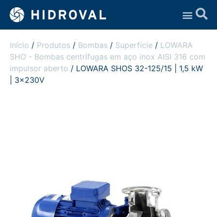
Assistência Técnica
Início
/
Produtos
/
Bombas
/
Superfície
/
LOWARA
SHO - Bombas centrífugas em aço inox AISI 316 com
impulsor aberto
/ LOWARA SHOS 32-125/15 | 1,5 kW
| 3x230V