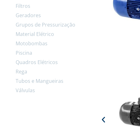
Filtros
Geradores
Grupos de Pressurização
Material Elétrico
Motobombas
Piscina
Quadros Elétricos
Rega
Tubos e Mangueiras
Válvulas