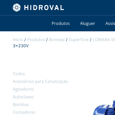
Produtos
Aluguer
Assi
Início
/
Produtos
/
Bombas
/
Superfície
/
LOWARA SHO
3x230V
Todos
Acessórios para Canalização
Agitadores
Autoclaves
Bombas
Contadores