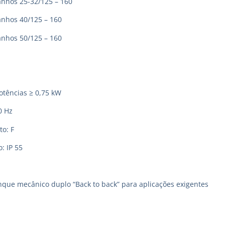
hos 25-32/125 – 160
hos 40/125 – 160
hos 50/125 – 160
otências ≥ 0,75 kW
0 Hz
to: F
: IP 55
ue mecânico duplo “Back to back” para aplicações exigentes
ações