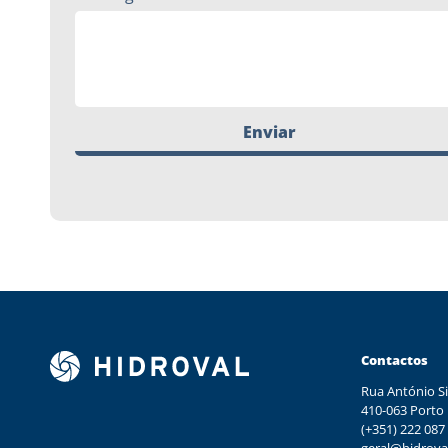
Enviar
Contactos
Rua António Si
410-063 Porto
(+351) 222 087