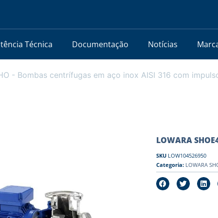
stência Técnica
Documentação
Notícias
Marc
 - Bombas centrífugas em aço inox AISI 316 com impuls
LOWARA SHOE4 5
SKU
LOW104526950
Categoria:
LOWARA SHO 