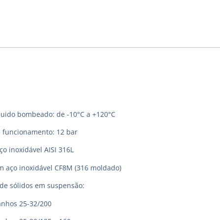
quido bombeado: de -10°C a +120°C
 funcionamento: 12 bar
o inoxidável AISI 316L
m aço inoxidável CF8M (316 moldado)
e sólidos em suspensão:
hos 25-32/200