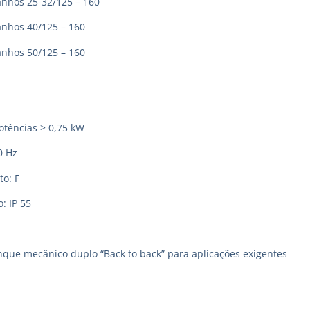
hos 25-32/125 – 160
hos 40/125 – 160
hos 50/125 – 160
otências ≥ 0,75 kW
0 Hz
to: F
: IP 55
ue mecânico duplo “Back to back” para aplicações exigentes
ações