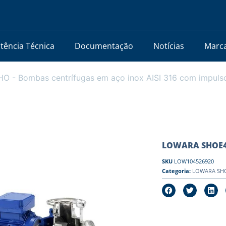
stência Técnica
Documentação
Notícias
Marc
 - Bombas centrífugas em aço inox AISI 316 com impuls
LOWARA SHOE4 5
SKU
LOW104526920
Categoria:
LOWARA SHO 