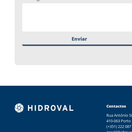
Enviar
Contactos
Rua António Si
410-063 Porto
(+351) 222 087