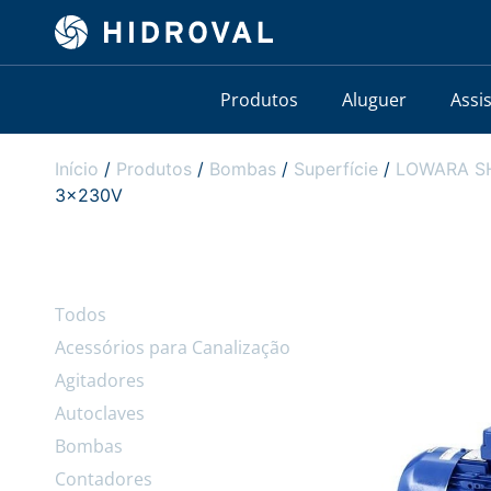
Produtos
Aluguer
Assi
Início
/
Produtos
/
Bombas
/
Superfície
/
LOWARA SHO
3x230V
Todos
Acessórios para Canalização
Agitadores
Autoclaves
Bombas
Contadores