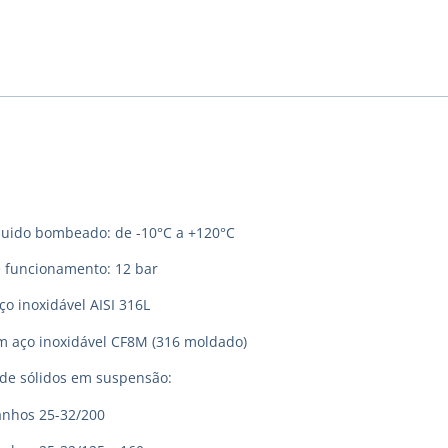
quido bombeado: de -10°C a +120°C
 funcionamento: 12 bar
o inoxidável AISI 316L
m aço inoxidável CF8M (316 moldado)
e sólidos em suspensão:
hos 25-32/200