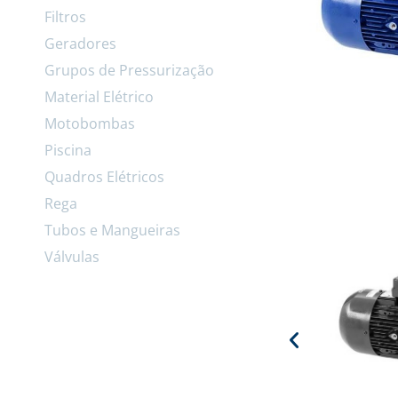
Filtros
Geradores
Grupos de Pressurização
Material Elétrico
Motobombas
Piscina
Quadros Elétricos
Rega
Tubos e Mangueiras
Válvulas