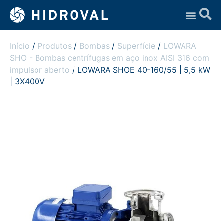
Assistência Técnica
Início
/
Produtos
/
Bombas
/
Superfície
/
LOWARA
SHO - Bombas centrífugas em aço inox AISI 316 com
impulsor aberto
/ LOWARA SHOE 40-160/55 | 5,5 kW
| 3X400V