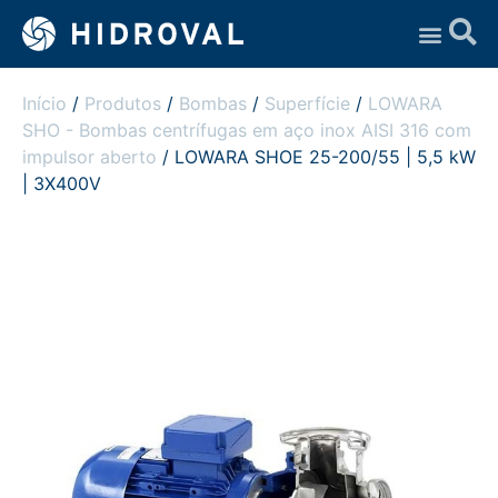
Assistência Técnica
Início
/
Produtos
/
Bombas
/
Superfície
/
LOWARA
SHO - Bombas centrífugas em aço inox AISI 316 com
impulsor aberto
/ LOWARA SHOE 25-200/55 | 5,5 kW
| 3X400V