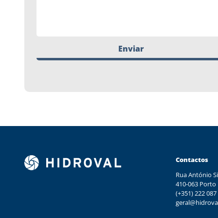
Enviar
Contactos
Rua António Si
410-063 Porto
(+351) 222 087
geral@hidrova