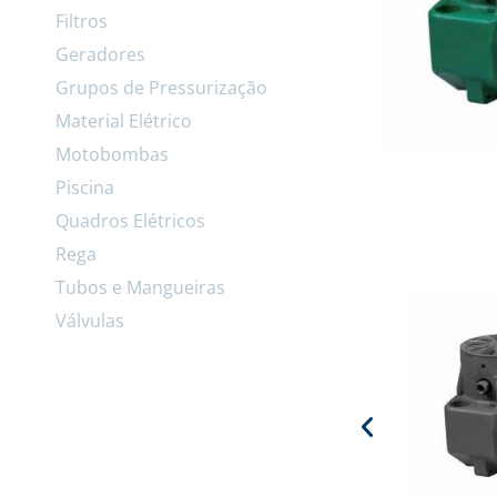
Filtros
Geradores
Grupos de Pressurização
Material Elétrico
Motobombas
Piscina
Quadros Elétricos
Rega
Tubos e Mangueiras
Válvulas