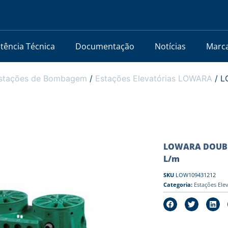
stência Técnica
Documentação
Notícias
Marc
stações de Bombagem
/
Estações Elevatórias LOWARA
/ L
LOWARA DOUBLE
L/m
SKU
LOW109431212
Categoria:
Estações El