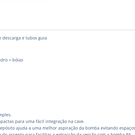
e descarga e tubos guia
dro + bóias
mples.
pactas para uma fácil integração na cave.
epósito ajuda a uma melhor aspiração da bomba evitando espaço
do assento para facilitar a extracção da versão com a bomba PA