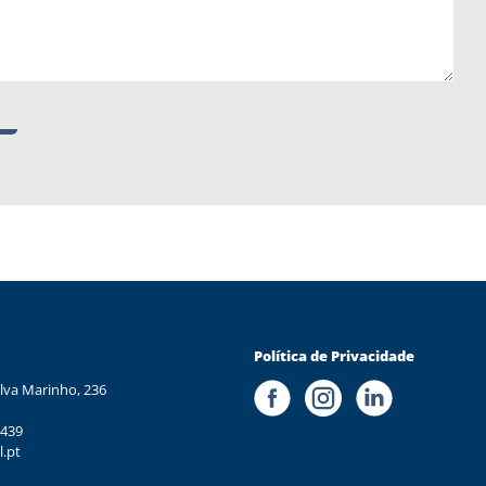
Política de Privacidade
lva Marinho, 236
 439
l.pt