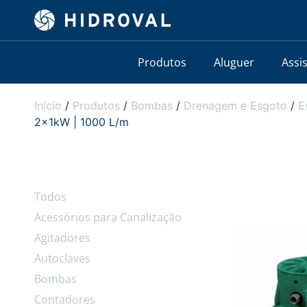
Produtos
Aluguer
Assi
Início
/
Produtos
/
Bombas
/
Drenagem e Esgoto
/
E
2x1kW | 1000 L/m
Todos
Acessórios para Canalização
Agitadores
Autoclaves
Bombas
Contadores