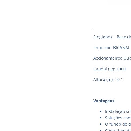
Singlebox – Base d
Impulsor: BICANAL
Accionamento: Qua
Caudal (L/): 1000
Altura (m): 10,1
Vantagens
Instalação si
Soluções com
O fundo do d
Comprimento 