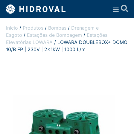
Assistência Técnica
Início
/
Produtos
/
Bombas
/
Drenagem e
Esgoto
/
Estações de Bombagem
/
Estações
Elevatórias LOWARA
/ LOWARA DOUBLEBOX+ DOMO
10/B FP | 230V | 2x1kW | 1000 L/m