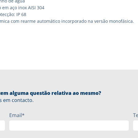
nho de água
 em aço inox AISI 304
tecção: IP 68
rmica com rearme automático incorporado na versão monofásica.
u tem alguma questão relativa ao mesmo?
s em contacto.
Email*
T