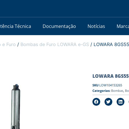
stência Técnica
Documentação
Notícias
Marc
 e Furo
/
Bombas de Furo LOWARA e-GS
/ LOWARA 8GS55RT
LOWARA 8GS55RT/
SKU
LOW104153265
Categorias:
Bombas
,
Bo