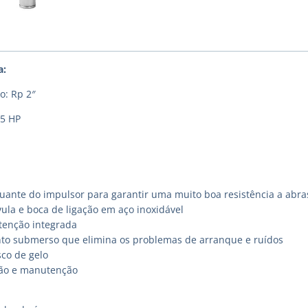
a:
o: Rp 2″
,5 HP
uante do impulsor para garantir uma muito boa resistência a abra
ula e boca de ligação em aço inoxidável
etenção integrada
o submerso que elimina os problemas de arranque e ruídos
sco de gelo
ação e manutenção