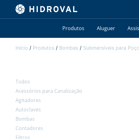
Produtos
Aluguer
Assi
Início
/
Produtos
/
Bombas
/
Submersíveis para Poço
Todos
Acessórios para Canalização
Agitadores
Autoclaves
Bombas
Contadores
Filtros