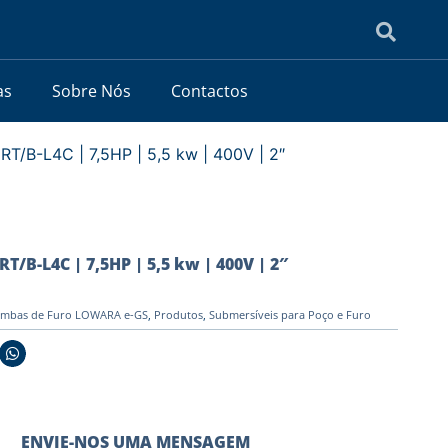
as
Sobre Nós
Contactos
/B-L4C | 7,5HP | 5,5 kw | 400V | 2″
B-L4C | 7,5HP | 5,5 kw | 400V | 2″
mbas de Furo LOWARA e-GS
,
Produtos
,
Submersíveis para Poço e Furo
ENVIE-NOS UMA MENSAGEM