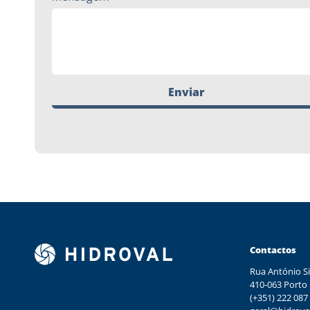
Enviar
Contactos
Rua António Si
410-063 Porto
(+351) 222 087