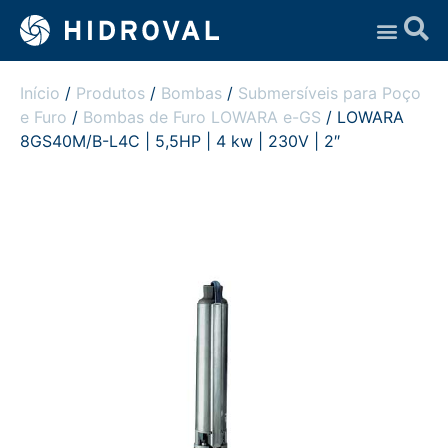
Assistência Técnica
Início
/
Produtos
/
Bombas
/
Submersíveis para Poço
e Furo
/
Bombas de Furo LOWARA e-GS
/ LOWARA
8GS40M/B-L4C | 5,5HP | 4 kw | 230V | 2″