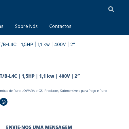
as
Sobre Nós
Contactos
-L4C | 1,5HP | 1,1 kw | 400V | 2″
-L4C | 1,5HP | 1,1 kw | 400V | 2″
mbas de Furo LOWARA e-GS
,
Produtos
,
Submersíveis para Poço e Furo
ENVIE-NOS UMA MENSAGEM