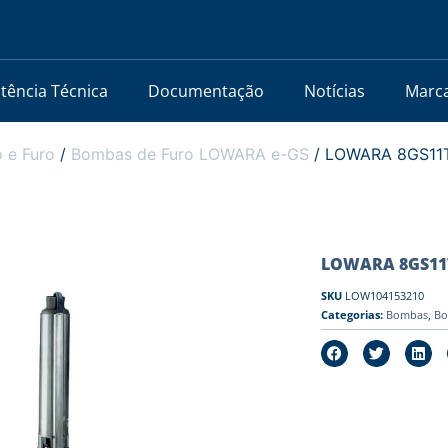
stência Técnica
Documentação
Notícias
Marc
 e Furo
/
Bombas de Furo LOWARA e-GS
/ LOWARA 8GS11T/B
LOWARA 8GS11T/B
SKU
LOW104153210
Categorias:
Bombas
,
Bo