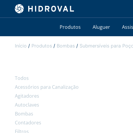
Produtos
Aluguer
Assi
Início
/
Produtos
/
Bombas
/
Submersíveis para Poço
Todos
Acessórios para Canalização
Agitadores
Autoclaves
Bombas
Contadores
Filtros