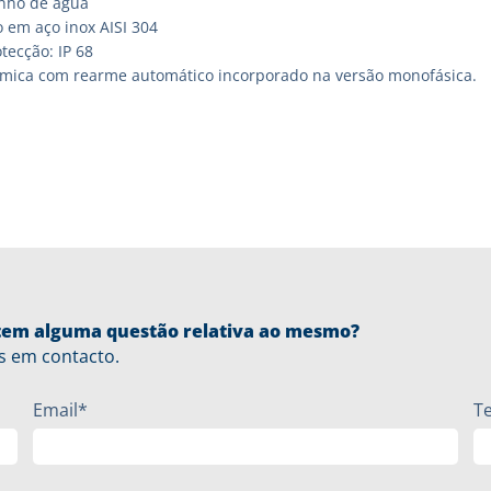
nho de água
 em aço inox AISI 304
tecção: IP 68
rmica com rearme automático incorporado na versão monofásica.
u tem alguma questão relativa ao mesmo?
s em contacto.
Email*
T