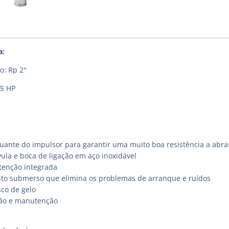
a:
o: Rp 2″
,5 HP
uante do impulsor para garantir uma muito boa resistência a abra
ula e boca de ligação em aço inoxidável
etenção integrada
o submerso que elimina os problemas de arranque e ruídos
sco de gelo
ação e manutenção