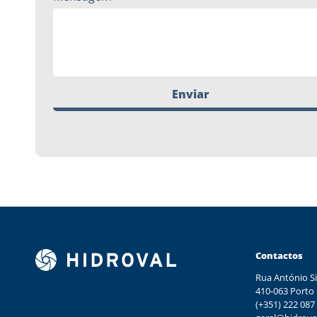
Enviar
Contactos
Rua António Si
410-063 Porto
(+351) 222 087