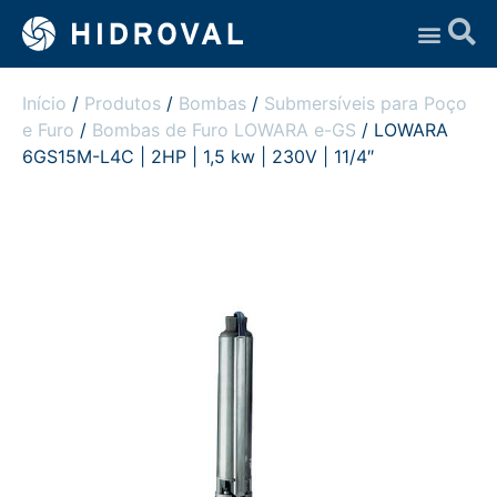
Assistência Técnica
Início
/
Produtos
/
Bombas
/
Submersíveis para Poço
e Furo
/
Bombas de Furo LOWARA e-GS
/ LOWARA
6GS15M-L4C | 2HP | 1,5 kw | 230V | 11/4″