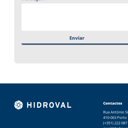
Enviar
Contactos
Rua António Si
410-063 Porto
(+351) 222 087