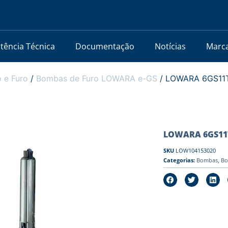
stência Técnica
Documentação
Notícias
Marc
 e Furo
/
Bombas de Furo LOWARA e-GS
/ LOWARA 6GS11T-L
LOWARA 6GS11T-L
SKU
LOW104153020
Categorias:
Bombas
,
Bo