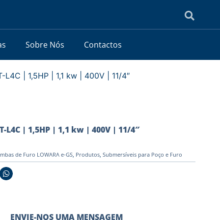
as
Sobre Nós
Contactos
4C | 1,5HP | 1,1 kw | 400V | 11/4″
4C | 1,5HP | 1,1 kw | 400V | 11/4″
mbas de Furo LOWARA e-GS
,
Produtos
,
Submersíveis para Poço e Furo
ENVIE-NOS UMA MENSAGEM