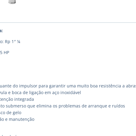
a:
o: Rp 1″ ¼
,5 HP
uante do impulsor para garantir uma muito boa resistência a abra
ula e boca de ligação em aço inoxidável
etenção integrada
o submerso que elimina os problemas de arranque e ruídos
sco de gelo
ação e manutenção