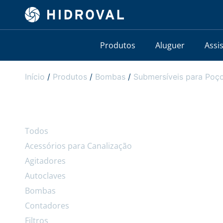
Produtos
Aluguer
Assi
Início
/
Produtos
/
Bombas
/
Submersíveis para Poço
Todos
Acessórios para Canalização
Agitadores
Autoclaves
Bombas
Contadores
Filtros