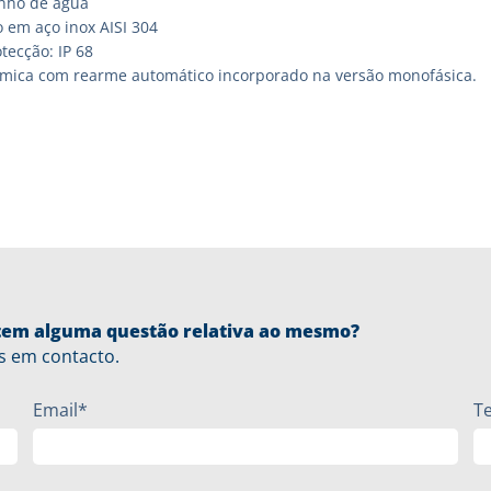
nho de água
 em aço inox AISI 304
tecção: IP 68
rmica com rearme automático incorporado na versão monofásica.
u tem alguma questão relativa ao mesmo?
s em contacto.
Email*
T