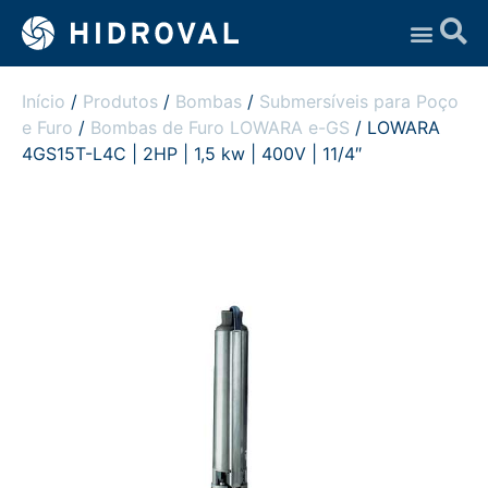
Assistência Técnica
Início
/
Produtos
/
Bombas
/
Submersíveis para Poço
e Furo
/
Bombas de Furo LOWARA e-GS
/ LOWARA
4GS15T-L4C | 2HP | 1,5 kw | 400V | 11/4″