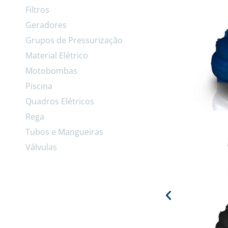
Filtros
Geradores
Grupos de Pressurização
Material Elétrico
Motobombas
Piscina
Quadros Elétricos
Rega
Tubos e Mangueiras
Válvulas