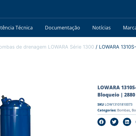
stência Técnica
Documentação
Notícias
Marc
ombas de drenagem LOWARA Série 1300
/ LOWARA 1310S-65
LOWARA 1310S-6
Bloqueio | 2880
SKU
LOW13101810073
Categorias:
Bombas
,
Bo