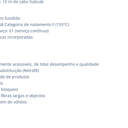
: 10 m de cabo Subcab
ro fundido
68 Categoria de isolamento F (155°C)
viço: S1 (serviço contínuo)
cas incorporadas
mente acessíveis, de total desempenho e qualidade
ubstituição (Retrofit)
ade de produtos
es
 bloqueio
ibras largas e objectos
em de sólidos