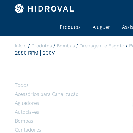
Produtos
Aluguer
Assi
Início
/
Produtos
/
Bombas
/
Drenagem e Esgoto
/
B
2880 RPM | 230V
Todos
Acessórios para Canalização
Agitadores
Autoclaves
Bombas
Contadores