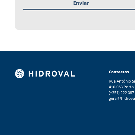
Enviar
Contactos
Rua António Si
410-063 Porto
(+351) 222 087
geral@hidrova