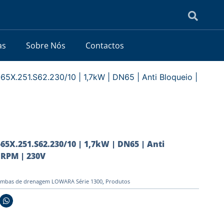
as
Sobre Nós
Contactos
X.251.S62.230/10 | 1,7kW | DN65 | Anti Bloqueio |
5X.251.S62.230/10 | 1,7kW | DN65 | Anti
 RPM | 230V
mbas de drenagem LOWARA Série 1300
,
Produtos