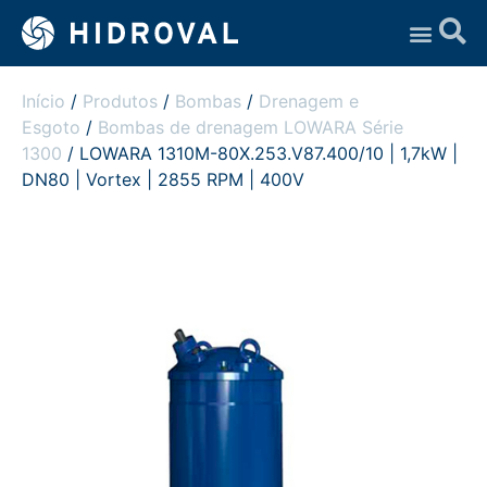
Assistência Técnica
Início
/
Produtos
/
Bombas
/
Drenagem e
Esgoto
/
Bombas de drenagem LOWARA Série
1300
/ LOWARA 1310M-80X.253.V87.400/10 | 1,7kW |
DN80 | Vortex | 2855 RPM | 400V