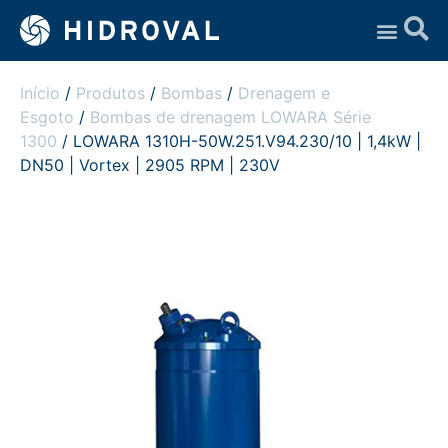
Assistência Técnica
Início
/
Produtos
/
Bombas
/
Drenagem e
Esgoto
/
Bombas de drenagem LOWARA Série
1300
/ LOWARA 1310H-50W.251.V94.230/10 | 1,4kW |
DN50 | Vortex | 2905 RPM | 230V