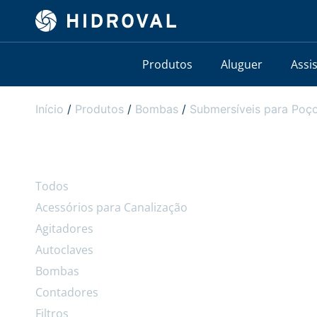
Produtos
Aluguer
Assi
Início
/
Produtos
/
Bombas
/
Submersíveis para Poço
Todos
Acessórios para Canalização
Agitadores
Autoclaves
Bombas
Contadores
Filtros