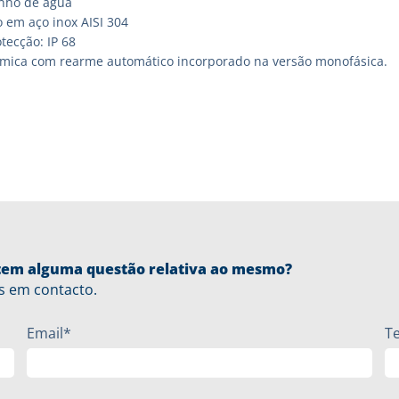
nho de água
 em aço inox AISI 304
tecção: IP 68
rmica com rearme automático incorporado na versão monofásica.
u tem alguma questão relativa ao mesmo?
s em contacto.
Email*
T