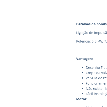
Detalhes da bomb
Ligação de Impulsã
Potência: 5,5 kW, 7
Vantagens
Desenho Flut
Corpo da válv
Válvula de r
Funcionament
Não existe ri
Fácil instal
Motor: