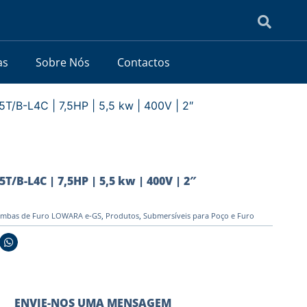
as
Sobre Nós
Contactos
/B-L4C | 7,5HP | 5,5 kw | 400V | 2″
B-L4C | 7,5HP | 5,5 kw | 400V | 2″
mbas de Furo LOWARA e-GS
,
Produtos
,
Submersíveis para Poço e Furo
ENVIE-NOS UMA MENSAGEM