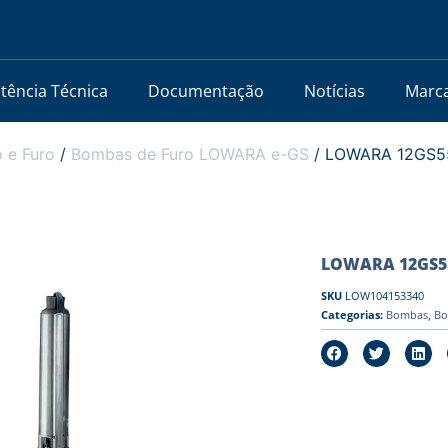
stência Técnica
Documentação
Notícias
Marc
 e Furo
/
Bombas de Furo LOWARA e-GS
/ LOWARA 12GS55T
LOWARA 12GS55T/
SKU
LOW104153340
Categorias:
Bombas
,
Bo