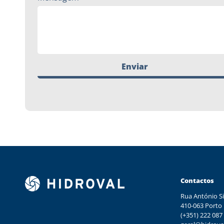
Enviar
Contactos
Rua António Si
410-063 Porto
(+351) 222 087