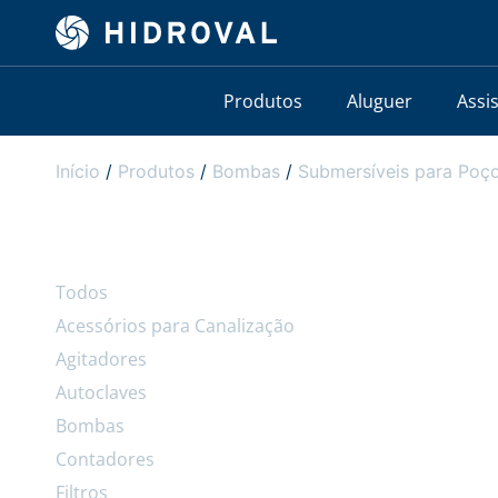
Produtos
Aluguer
Assi
Início
/
Produtos
/
Bombas
/
Submersíveis para Poço
Todos
Acessórios para Canalização
Agitadores
Autoclaves
Bombas
Contadores
Filtros