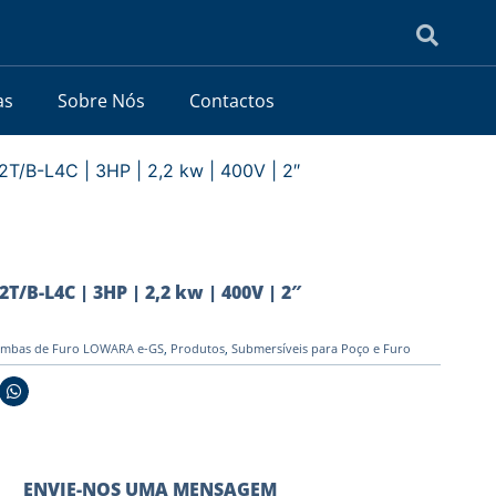
as
Sobre Nós
Contactos
/B-L4C | 3HP | 2,2 kw | 400V | 2″
/B-L4C | 3HP | 2,2 kw | 400V | 2″
mbas de Furo LOWARA e-GS
,
Produtos
,
Submersíveis para Poço e Furo
ENVIE-NOS UMA MENSAGEM