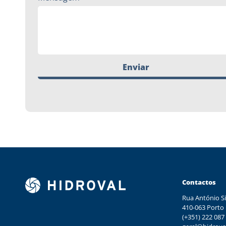
Enviar
Contactos
Rua António Si
410-063 Porto
(+351) 222 087