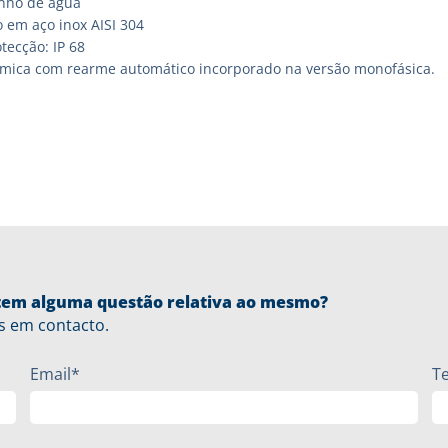
nho de água
 em aço inox AISI 304
tecção: IP 68
rmica com rearme automático incorporado na versão monofásica.
u tem alguma questão relativa ao mesmo?
s em contacto.
Email*
T