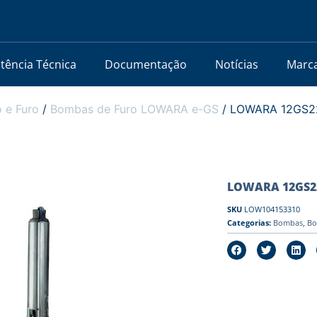
stência Técnica
Documentação
Notícias
Marc
 e Furo
/
Bombas de Furo LOWARA e-GS
/ LOWARA 12GS22T
LOWARA 12GS22T
SKU
LOW104153310
Categorias:
Bombas
,
Bo