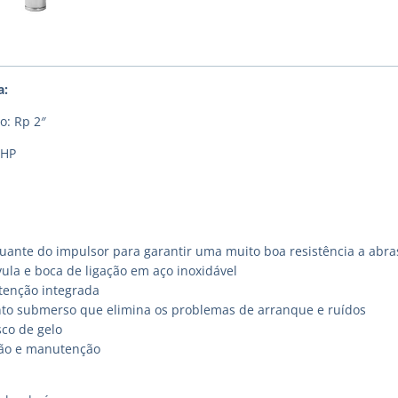
a:
o: Rp 2″
 HP
uante do impulsor para garantir uma muito boa resistência a abra
ula e boca de ligação em aço inoxidável
etenção integrada
o submerso que elimina os problemas de arranque e ruídos
sco de gelo
ação e manutenção