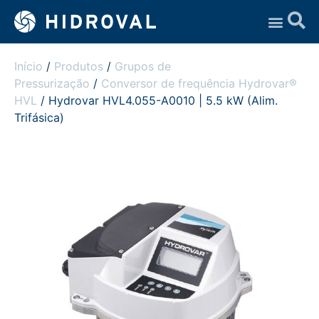
Assistência Técnica
Início
/
Produtos
/
Grupos de
Pressurização
/
Conversor de frequência Hydrovar®
HVL
/ Hydrovar HVL4.055-A0010 | 5.5 kW (Alim.
Trifásica)