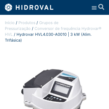
Assistência Técnica
Início
/
Produtos
/
Grupos de
Pressurização
/
Conversor de frequência Hydrovar®
HVL
/ Hydrovar HVL4.030-A0010 | 3 kW (Alim.
Trifásica)