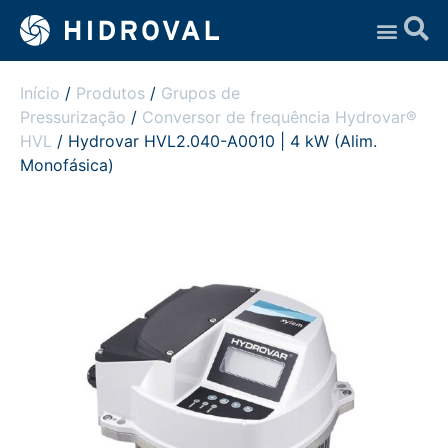
Assistência Técnica
Início
/
Produtos
/
Grupos de
Pressurização
/
Conversor de frequência Hydrovar®
HVL
/ Hydrovar HVL2.040-A0010 | 4 kW (Alim.
Monofásica)