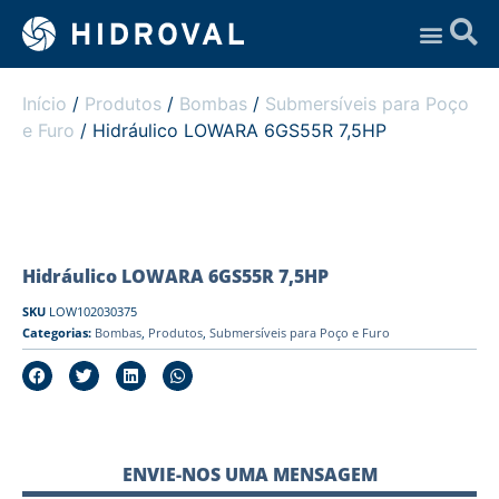
Assistência Técnica
Início
/
Produtos
/
Bombas
/
Submersíveis para Poço
e Furo
/ Hidráulico LOWARA 6GS55R 7,5HP
Hidráulico LOWARA 6GS55R 7,5HP
SKU
LOW102030375
Categorias:
Bombas
,
Produtos
,
Submersíveis para Poço e Furo
ENVIE-NOS UMA MENSAGEM