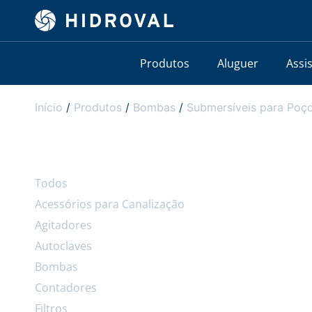
Produtos
Aluguer
Assi
Início
/
Produtos
/
Bombas
/
Submersíveis para Poço
Todos
Acessórios para Canalização
Agitadores
Autoclaves
Bombas
Contadores
Filtros