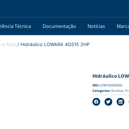
stência Técnica
Documentação
Notícias
Marc
 e Furo
/ Hidráulico LOWARA 4GS15 2HP
Hidráulico LO
SKU
LOW102050250
Categorias:
Bombas
,
Pr