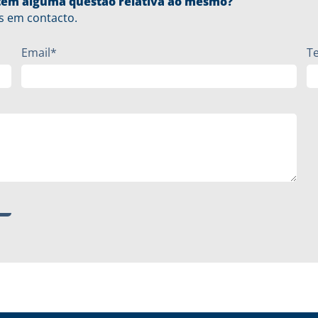
u tem alguma questão relativa ao mesmo?
s em contacto.
Email*
T