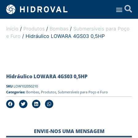
Assistência Técnica
Início
/
Produtos
/
Bombas
/
Submersíveis para Poço
e Furo
/ Hidráulico LOWARA 4GS03 0,5HP
Hidráulico LOWARA 4GS03 0,5HP
SKU
LOW102050210
Categorias:
Bombas
,
Produtos
,
Submersíveis para Poço e Furo
ENVIE-NOS UMA MENSAGEM