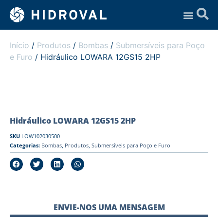
Assistência Técnica
Início
/
Produtos
/
Bombas
/
Submersíveis para Poço
e Furo
/ Hidráulico LOWARA 12GS15 2HP
Hidráulico LOWARA 12GS15 2HP
SKU
LOW102030500
Categorias:
Bombas
,
Produtos
,
Submersíveis para Poço e Furo
ENVIE-NOS UMA MENSAGEM